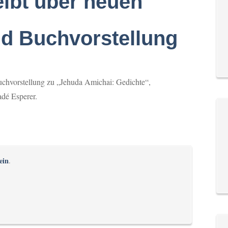
eibt über neuen
d Buchvorstellung
chvorstellung zu „Jehuda Amichai: Gedichte“,
dé Esperer.
ein
.